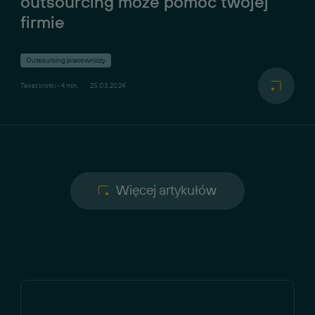
outsourcing może pomóc twojej
firmie
Outsourcing pracowniczy
Tekst krótki • 4 min.
25.03.2024
Więcej artykułów