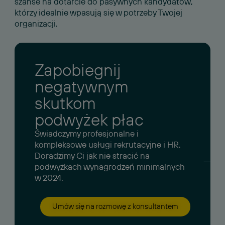
szanse na dotarcie do pasywnych kandydatów,
którzy idealnie wpasują się w potrzeby Twojej
organizacji.
Zapobiegnij
negatywnym
skutkom
podwyżek płac
Świadczymy profesjonalne i
kompleksowe usługi rekrutacyjne i HR.
Doradzimy Ci jak nie stracić na
podwyżkach wynagrodzeń minimalnych
w 2024.
Umów się na rozmowę z konsultantem